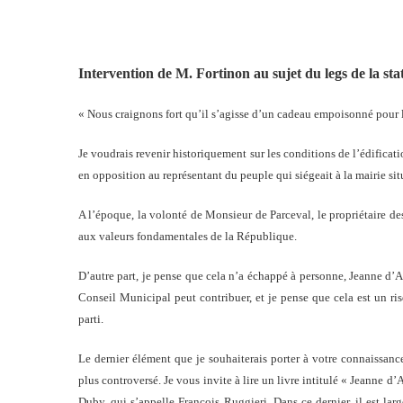
Intervention de M. Fortinon au sujet du legs de la st
« Nous craignons fort qu’il s’agisse d’un cadeau empoisonné pour
Je voudrais revenir historiquement sur les conditions de l’édification
en opposition au représentant du peuple qui siégeait à la mairie sit
A l’époque, la volonté de Monsieur de Parceval, le propriétaire des
aux valeurs fondamentales de la République.
D’autre part, je pense que cela n’a échappé à personne, Jeanne d’Ar
Conseil Municipal peut contribuer, et je pense que cela est un r
parti.
Le dernier élément que je souhaiterais porter à votre connaissance
plus controversé. Je vous invite à lire un livre intitulé « Jeanne 
Duby, qui s’appelle François Ruggieri. Dans ce dernier, il est l