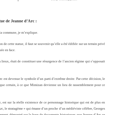
atue de Jeanne d’Arc :
 la commune, je m’explique.
 de cette statue, il faut se souvenir qu’elle a été édifiée sur un terrain privé
uée en face.
 lieux, était de constituer une résurgence de l’ancien régime qui s’opposait
c est devenue le symbole d’un parti d’extrême droite. Par cette décision, le
isque certain, à ce que Mimizan devienne un lieu de rassemblement pour ce
, est sur la réelle existence de ce personnage historique qui est de plus en
d’Arc, le stratagème » qui émane d’un proche d’un médiéviste célèbre, Georges
argement démontré sur la base de documents historiques que Jeanne d’Arc se