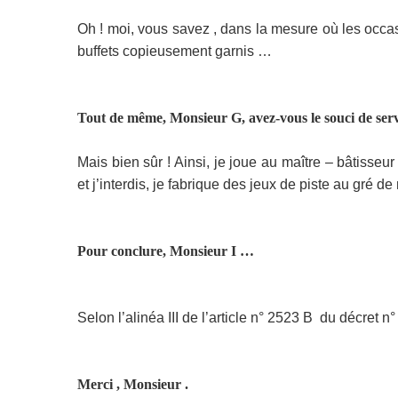
Oh ! moi, vous savez , dans la mesure où les occas
buffets copieusement garnis …
Tout de même, Monsieur G, avez-vous le souci de serv
Mais bien sûr ! Ainsi, je joue au maître – bâtisse
et j’interdis, je fabrique des jeux de piste au gré d
Pour conclure, Monsieur I …
Selon l’alinéa III de l’article n° 2523 B
du décret n
Merci , Monsieur .