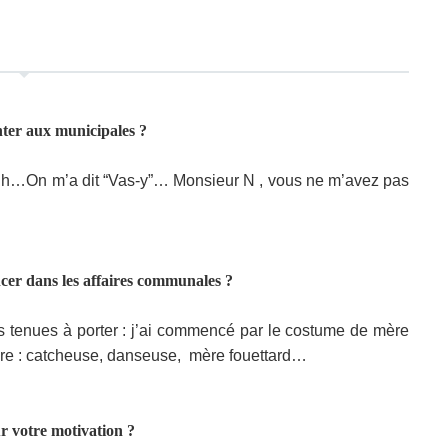
nter aux municipales ?
uh…On m’a dit “Vas-y”… Monsieur N , vous ne m’avez pas
cer dans les affaires communales ?
s tenues à porter : j’ai commencé par le costume de mère
ore : catcheuse, danseuse,
mère fouettard…
r votre motivation ?