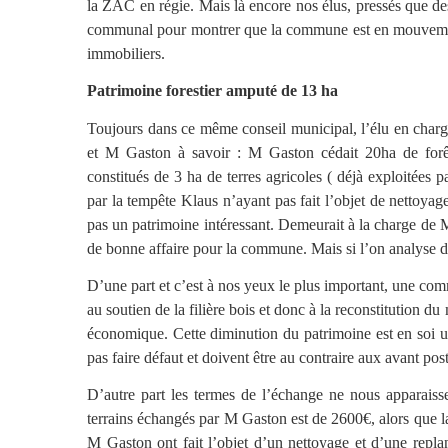
la ZAC en régie. Mais là encore nos élus, pressés que des
communal pour montrer que la commune est en mouvement 
immobiliers.
Patrimoine forestier amputé de 13 ha
Toujours dans ce même conseil municipal, l’élu en charg
et M Gaston à savoir : M Gaston cédait 20ha de forêt
constitués de 3 ha de terres agricoles ( déjà exploitées
par la tempête Klaus n’ayant pas fait l’objet de nettoyage
pas un patrimoine intéressant. Demeurait à la charge de
de bonne affaire pour la commune. Mais si l’on analyse dans
D’une part et c’est à nos yeux le plus important, une co
au soutien de la filière bois et donc à la reconstitution du 
économique. Cette diminution du patrimoine est en soi un 
pas faire défaut et doivent être au contraire aux avant post
D’autre part les termes de l’échange ne nous apparaiss
terrains échangés par M Gaston est de 2600€, alors que l
M Gaston ont fait l’objet d’un nettoyage et d’une replan