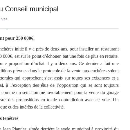
u Conseil municipal
ives
ent pour 250 000€.
ères initié il y a près de deux ans, pour installer un restaurant
000€, est sur le point d’échouer, bat une fois de plus en retraite.
it une proposition d’achat il y a deux ans. Ce dernier a fait une
itions prévues dans le protocole de la vente aux enchères soient
orales qui approchent s’est assis sur toutes ses exigences et a
al, à l’exception des élus de l’opposition qui se sont toujours
té comme un seul homme favorablement pour la vente du garage
sur des propositions en totale contradiction avec ce vote. Un
e et des intérêts de la collectivité.
s fenêtres
ean Plantier, située derrière le stade municipal à proximité du