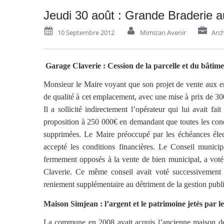
Jeudi 30 août : Grande Braderie a
10 Septembre 2012
Mimizan Avenir
Arch
Garage Claverie : Cession de la parcelle et du bâtim
Monsieur le Maire voyant que son projet de vente aux ench
de qualité à cet emplacement, avec une mise à prix de 300 
Il a sollicité indirectement l’opérateur qui lui avait fa
proposition à 250 000€ en demandant que toutes les cond
supprimées. Le Maire préoccupé par les échéances élect
accepté les conditions financières. Le Conseil municip
fermement opposés à la vente de bien municipal, a vo
Claverie. Ce même conseil avait voté successivement 
reniement supplémentaire au détriment de la gestion publiqu
Maison Simjean : l’argent et le patrimoine jetés par le
La commune en 2008 avait acquis l’ancienne maison de J