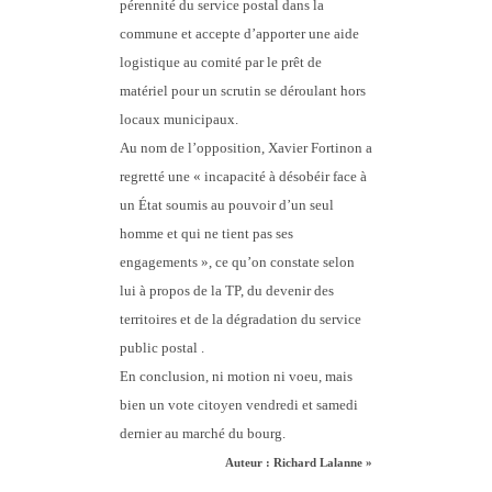
pérennité du service postal dans la
commune et accepte d’apporter une aide
logistique au comité par le prêt de
matériel pour un scrutin se déroulant hors
locaux municipaux.
Au nom de l’opposition, Xavier Fortinon a
regretté une « incapacité à désobéir face à
un État soumis au pouvoir d’un seul
homme et qui ne tient pas ses
engagements », ce qu’on constate selon
lui à propos de la TP, du devenir des
territoires et de la dégradation du service
public postal .
En conclusion, ni motion ni voeu, mais
bien un vote citoyen vendredi et samedi
dernier au marché du bourg.
Auteur : Richard Lalanne »