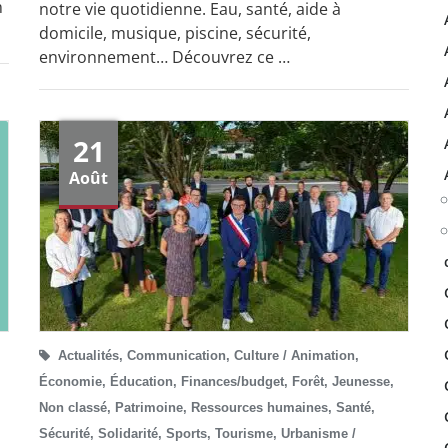
m
notre vie quotidienne. Eau, santé, aide à
domicile, musique, piscine, sécurité,
environnement… Découvrez ce …
21
Août
Actualités
,
Communication
,
Culture / Animation
,
Économie
,
Éducation
,
Finances/budget
,
Forêt
,
Jeunesse
,
Non classé
,
Patrimoine
,
Ressources humaines
,
Santé
,
Sécurité
,
Solidarité
,
Sports
,
Tourisme
,
Urbanisme /