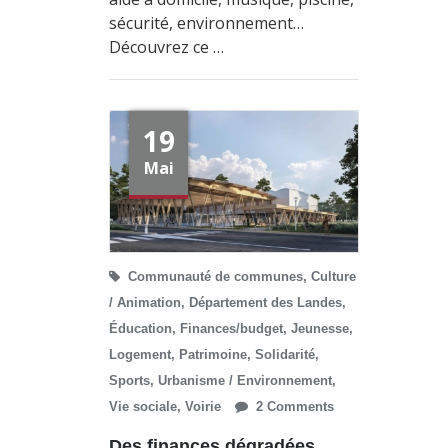
sécurité, environnement…
Découvrez ce …
19
Mai
Communauté de communes
,
Culture
/ Animation
,
Département des Landes
,
Éducation
,
Finances/budget
,
Jeunesse
,
Logement
,
Patrimoine
,
Solidarité
,
Sports
,
Urbanisme / Environnement
,
Vie sociale
,
Voirie
2 Comments
Des finances dégradées