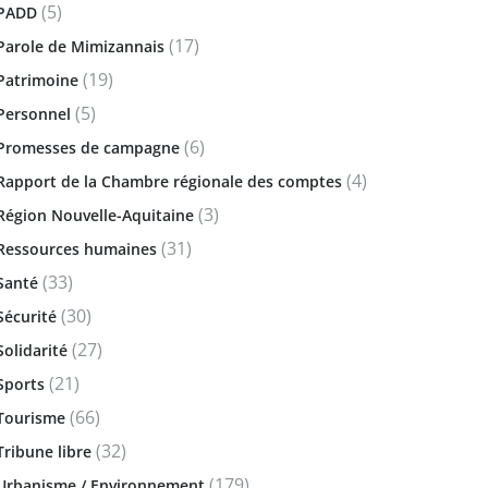
(5)
PADD
(17)
Parole de Mimizannais
(19)
Patrimoine
(5)
Personnel
(6)
Promesses de campagne
(4)
Rapport de la Chambre régionale des comptes
(3)
Région Nouvelle-Aquitaine
(31)
Ressources humaines
(33)
Santé
(30)
Sécurité
(27)
Solidarité
(21)
Sports
(66)
Tourisme
(32)
Tribune libre
(179)
Urbanisme / Environnement