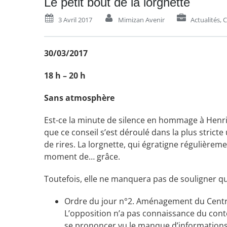
Le petit bout de la lorgnette
3 Avril 2017
Mimizan Avenir
Actualités
,
C
30/03/2017
18 h – 20 h
Sans atmosphère
Est-ce la minute de silence en hommage à Henri 
que ce conseil s’est déroulé dans la plus stricte
de rires. La lorgnette, qui égratigne régulièreme
moment de… grâce.
Toutefois, elle ne manquera pas de souligner q
Ordre du jour n°2. Aménagement du Centr
L’opposition n’a pas connaissance du conten
se prononcer vu le manque d’informations.