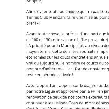
Bonjour,
Afin d’éviter toute polémique qui n’a pas lieu 
Tennis Club Mimizan, faire une mise au point
bref ! » :
Avant toute chose, je précise d’une part que l
de 160 et 130 cette saison (chiffre provisoire
LA priorité pour la Municipalité, au niveau de
moyen terme. Cette dernière souhaite simplem
économies sur les coûts d’entretiens annuels 
vrai qu’aujourd’hui le nombre de courts du 
nombre d’adhérents, il est fort de constater q
reste en période estivale !
Avec l’appui d’un rapport sur le diagnostic de
par notre Ligue et approuvé par la FFT en jan
rénovation de deux de nos courts extérieurs 
continuer à les utiliser. Tous deux ont dépas
c’est-à-dire 20 ans. Ce sont deux outils de tr