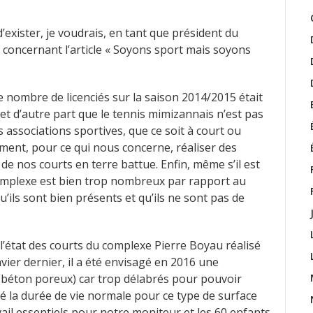
d’exister, je voudrais, en tant que président du
 concernant l’article « Soyons sport mais soyons
e nombre de licenciés sur la saison 2014/2015 était
) et d’autre part que le tennis mimizannais n’est pas
s associations sportives, que ce soit à court ou
ent, pour ce qui nous concerne, réaliser des
de nos courts en terre battue. Enfin, même s’il est
complexe est bien trop nombreux par rapport au
u’ils sont bien présents et qu’ils ne sont pas de
 l’état des courts du complexe Pierre Boyau réalisé
vier dernier, il a été envisagé en 2016 une
(béton poreux) car trop délabrés pour pouvoir
sé la durée de vie normale pour ce type de surface
avail essentiels pour notre moniteur et les 60 enfants