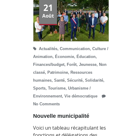
21
Août
Actualités
,
Communication
,
Culture /
Animation
,
Économie
,
Éducation
,
Finances/budget
,
Forêt
,
Jeunesse
,
Non
classé
,
Patrimoine
,
Ressources
humaines
,
Santé
,
Sécurité
,
Solidarité
,
Sports
,
Tourisme
,
Urbanisme /
Environnement
,
Vie démocratique
No Comments
Nouvelle municipalité
Voici un tableau récapitulant les
fonctions et délégations des