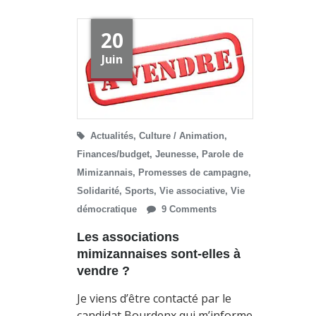
20
Juin
Actualités
,
Culture / Animation
,
Finances/budget
,
Jeunesse
,
Parole de
Mimizannais
,
Promesses de campagne
,
Solidarité
,
Sports
,
Vie associative
,
Vie
démocratique
9 Comments
Les associations
mimizannaises sont-elles à
vendre ?
Je viens d’être contacté par le
candidat Bourdenx qui m’informe