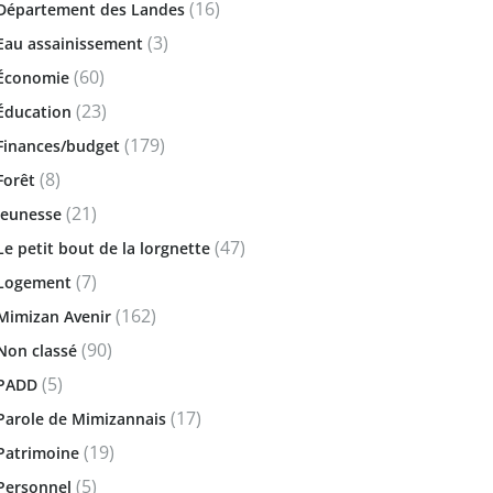
(16)
Département des Landes
(3)
Eau assainissement
(60)
Économie
(23)
Éducation
(179)
Finances/budget
(8)
Forêt
(21)
Jeunesse
(47)
Le petit bout de la lorgnette
(7)
Logement
(162)
Mimizan Avenir
(90)
Non classé
(5)
PADD
(17)
Parole de Mimizannais
(19)
Patrimoine
(5)
Personnel