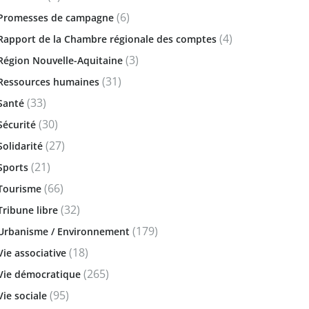
(6)
Promesses de campagne
(4)
Rapport de la Chambre régionale des comptes
(3)
Région Nouvelle-Aquitaine
(31)
Ressources humaines
(33)
Santé
(30)
Sécurité
(27)
Solidarité
(21)
Sports
(66)
Tourisme
(32)
Tribune libre
(179)
Urbanisme / Environnement
(18)
Vie associative
(265)
Vie démocratique
(95)
Vie sociale